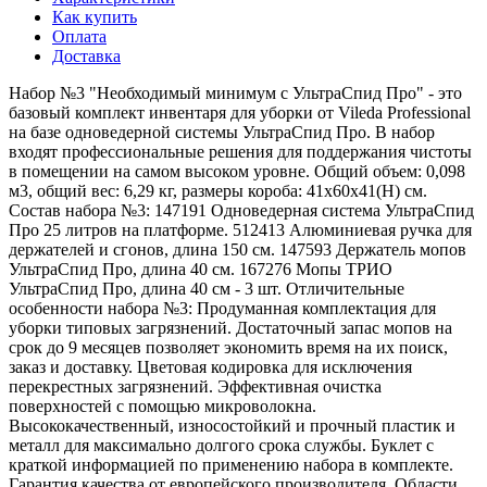
Как купить
Оплата
Доставка
Набор №3 "Необходимый минимум с УльтраСпид Про" - это
базовый комплект инвентаря для уборки от Vileda Professional
на базе одноведерной системы УльтраСпид Про. В набор
входят профессиональные решения для поддержания чистоты
в помещении на самом высоком уровне. Общий объем: 0,098
м3, общий вес: 6,29 кг, размеры короба: 41x60x41(H) см.
Состав набора №3: 147191 Одноведерная система УльтраСпид
Про 25 литров на платформе. 512413 Алюминиевая ручка для
держателей и сгонов, длина 150 см. 147593 Держатель мопов
УльтраСпид Про, длина 40 см. 167276 Мопы ТРИО
УльтраСпид Про, длина 40 см - 3 шт. Отличительные
особенности набора №3: Продуманная комплектация для
уборки типовых загрязнений. Достаточный запас мопов на
срок до 9 месяцев позволяет экономить время на их поиск,
заказ и доставку. Цветовая кодировка для исключения
перекрестных загрязнений. Эффективная очистка
поверхностей с помощью микроволокна.
Высококачественный, износостойкий и прочный пластик и
металл для максимально долгого срока службы. Буклет с
краткой информацией по применению набора в комплекте.
Гарантия качества от европейского производителя. Области