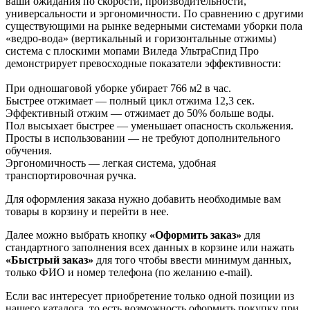
ваши ожидания по скорости, производительности,
универсальности и эргономичности. По сравнению с другими
существующими на рынке ведерными системами уборки пола
«ведро-вода» (вертикальный и горизонтальные отжимы)
система с плоскими мопами Виледа УльтраСпид Про
демонстрирует превосходные показатели эффективности:
При одношаговой уборке убирает 766 м2 в час.
Быстрее отжимает — полный цикл отжима 12,3 сек.
Эффективный отжим — отжимает до 50% больше воды.
Пол высыхает быстрее — уменьшает опасность скольжения.
Просты в использовании — не требуют дополнительного
обучения.
Эргономичность — легкая система, удобная
транспортировочная ручка.
Для оформления заказа нужно добавить необходимые вам
товары в корзину и перейти в нее.
Далее можно выбрать кнопку
«Оформить заказ»
для
стандартного заполнения всех данных в корзине или нажать
«Быстрый заказ»
для того чтобы ввести минимум данных,
только ФИО и номер телефона (по желанию e-mail).
Если вас интересует приобретение только одной позиции из
нашего каталога, то есть возможность оформить покупку при