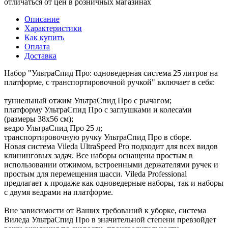
отличаться от цен в розничных магазинах
Описание
Характеристики
Как купить
Оплата
Доставка
Набор "УльтраСпид Про: одноведерная система 25 литров на
платформе, с транспортировочной ручкой" включает в себя:
туннельный отжим УльтраСпид Про с рычагом;
платформу УльтраСпид Про с заглушками и колесами
(размеры 38x56 см);
ведро УльтраСпид Про 25 л;
транспортировочную ручку УльтраСпид Про в сборе.
Новая система Vileda UltraSpeed Pro подходит для всех видов
клининговых задач. Все наборы оснащены простым в
использовании отжимом, встроенными держателями ручек и
простым для перемещения шасси. Vileda Professional
предлагает к продаже как одноведерные наборы, так и наборы
с двумя ведрами на платформе.
Вне зависимости от Ваших требований к уборке, система
Виледа УльтраСпид Про в значительной степени превзойдет