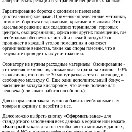
аллергических реакций и устранение неприятных запахов.
Гарантированно борется с клопами и пылевыми
(постельными) клещами. Применяя определенные методики,
помогает бороться с тараканами, крысами и мышами. Это
идеальное решение для складских терминалов, торговых
центров, овощехранилищ, офиса или других помещений, где
необходимо обеспечить чистый и свежий воздух.Озон
проникает в каждый уголок помещения и окисляет
органические вещества, такие как споры плесени, что в
результате приводит к их уничтожению.
Озонатору не нужны расходные материалы. Озонирование -
это зеленая технология, снижающая затраты на химию. 100%
экологично, озон после 30 минут разлагается на кислород и
свободную молекулу О. Еще один дополнительный бонус –
насыщение воздуха кислородом, что очень полезно для
человека (повышает работоспособность).
Для оформления заказа нужно добавить необходимые вам
товары в корзину и перейти в нее.
Далее можно выбрать кнопку
«Оформить заказ»
для
стандартного заполнения всех данных в корзине или нажать
«Быстрый заказ»
для того чтобы ввести минимум данных,
только ФИО и номер телефона (по желанию e-mail).