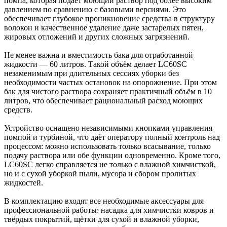
помпа, которая подаёт моющий раствор под более высоким
давлением по сравнению с базовыми версиями. Это
обеспечивает глубокое проникновение средства в структуру
волокон и качественное удаление даже застарелых пятен,
жировых отложений и других сложных загрязнений.
Не менее важна и вместимость бака для отработанной
жидкости — 60 литров. Такой объём делает LC60SC
незаменимым при длительных сессиях уборки без
необходимости частых остановок на опорожнение. При этом
бак для чистого раствора сохраняет практичный объём в 10
литров, что обеспечивает рациональный расход моющих
средств.
Устройство оснащено независимыми кнопками управления
помпой и турбиной, что даёт оператору полный контроль над
процессом: можно использовать только всасывание, только
подачу раствора или обе функции одновременно. Кроме того,
LC60SC легко справляется не только с влажной химчисткой,
но и с сухой уборкой пыли, мусора и сбором пролитых
жидкостей.
В комплектацию входят все необходимые аксессуары для
профессиональной работы: насадка для химчистки ковров и
твёрдых покрытий, щётки для сухой и влажной уборки,