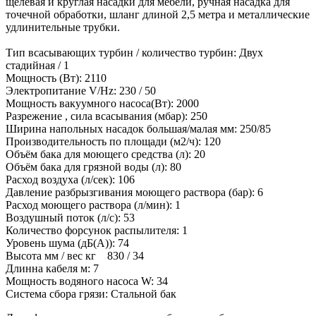
щелевая и круглая насадки для мебели, ручная насадка для
точечной обработки, шланг длиной 2,5 метра и металлические
удлинительные трубки.
Тип всасывающих турбин / количество турбин: Двух
стадийная / 1
Мощность (Вт): 2110
Электропитание V/Hz: 230 / 50
Мощность вакуумного насоса(Вт): 2000
Разрежение , сила всасывания (мбар): 250
Ширина напольных насадок большая/малая мм: 250/85
Производительность по площади (м2/ч): 120
Объём бака для моющего средства (л): 20
Объём бака для грязной воды (л): 80
Расход воздуха (л/сек): 106
Давление разбрызгивания моющего раствора (бар): 6
Расход моющего раствора (л/мин): 1
Воздушный поток (л/с): 53
Количество форсунок распылителя: 1
Уровень шума (дБ(А)): 74
Высота мм / вес кг 830 / 34
Длинна кабеля м: 7
Мощность водяного насоса W: 34
Система сбора грязи: Стальной бак