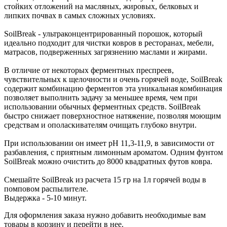
стойких отложений на масляных, жировых, белковых и
липких почвах в самых сложных условиях.
SoilBreak - ультраконцентрированный порошок, который
идеально подходит для чистки ковров в ресторанах, мебели,
матрасов, подверженных загрязнению маслами и жирами.
В отличие от некоторых ферментных преспреев,
чувствительных к щелочности и очень горячей воде, SoilBreak
содержит комбинацию ферментов эта уникальная комбинация
позволяет выполнить задачу за меньшее время, чем при
использовании обычных ферментных средств. SoilBreak
быстро снижает поверхностное натяжение, позволяя моющим
средствам и ополаскивателям очищать глубоко внутри.
При использовании он имеет рН 11,3-11,9, в зависимости от
разбавления, с приятным лимонным ароматом. Одним фунтом
SoilBreak можно очистить до 8000 квадратных футов ковра.
Смешайте SoilBreak из расчета 15 гр на 1л горячей воды в
помповом распылителе.
Выдержка - 5-10 минут.
Для оформления заказа нужно добавить необходимые вам
товары в корзину и перейти в нее.